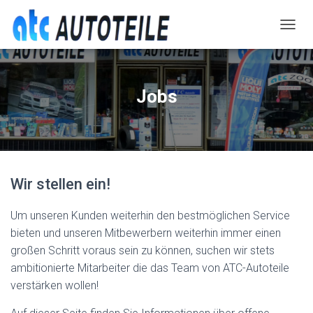
N
A
V
I
G
Jobs
A
T
I
O
N
U
Wir stellen ein!
M
S
C
Um unseren Kunden weiterhin den bestmöglichen Service
H
bieten und unseren Mitbewerbern weiterhin immer einen
A
L
großen Schritt voraus sein zu können, suchen wir stets
T
ambitionierte Mitarbeiter die das Team von ATC-Autoteile
E
verstärken wollen!
N